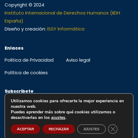
Copyright © 2024
Instituto Internacional de Derechos Humanos (IIDH
España)
Diseño y creación:
ISSY Informática
Enlaces
Politica de Privacidad
Aviso legal
Política de cookies
Subscribete
Utilizamos cookies para ofrecerte la mejor experiencia en
Regístrese para recibir alertas, ofertas especiales y
nuestra web.
educación y actualizaciones
Puedes aprender más sobre qué cookies utilizamos o
desactivarlas en los
ajustes
.
Cerrar el ba
ACEPTAR
RECHAZAR
AJUSTES