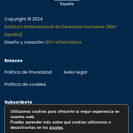
Copyright © 2024
Instituto Internacional de Derechos Humanos (IIDH
España)
Diseño y creación:
ISSY Informática
Enlaces
Politica de Privacidad
Aviso legal
Política de cookies
Subscribete
Utilizamos cookies para ofrecerte la mejor experiencia en
Regístrese para recibir alertas, ofertas especiales y
nuestra web.
educación y actualizaciones
Puedes aprender más sobre qué cookies utilizamos o
desactivarlas en los
ajustes
.