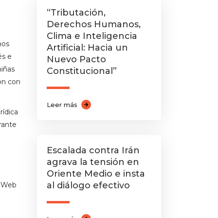
“Tributación,
Derechos Humanos,
Clima e Inteligencia
hos
Artificial: Hacia un
és e
Nuevo Pacto
niñas
Constitucional”
ón con
Leer más
rídica
rante
Escalada contra Irán
agrava la tensión en
Oriente Medio e insta
al diálogo efectivo
a Web