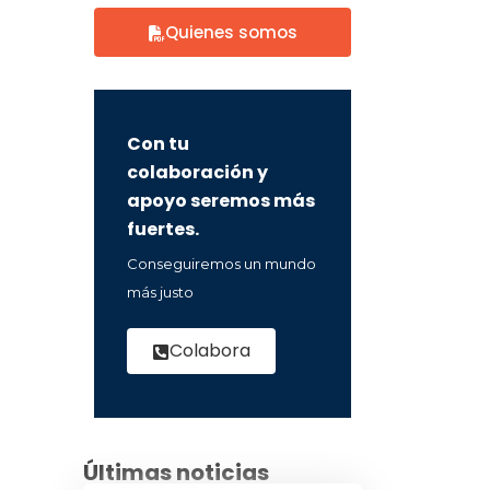
Quienes somos
Con tu
colaboración y
apoyo seremos más
fuertes.
Conseguiremos un mundo
más justo
Colabora
Últimas noticias