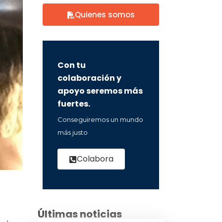
Quienes somos
Con tu
colaboración y
apoyo seremos más
fuertes.
Conseguiremos un mundo
más justo
Colabora
Últimas noticias