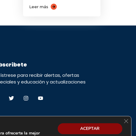
Leer más
bscribete
ístrese para recibir alertas, ofertas
eciales y educación y actualizaciones
Cerra
ACEPTAR
ra ofrecerte la mejor