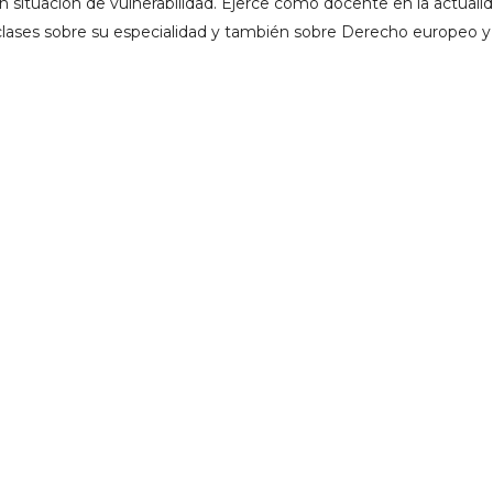
situación de vulnerabilidad. Ejerce como docente en la actuali
o clases sobre su especialidad y también sobre Derecho europeo y