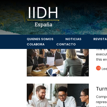
Services List
QUIENES SOMOS
NOTICIAS
REVISTA
Busi
COLABORA
CONTACTO
The ef
execut
this e
Le
Tur
Compan
repres