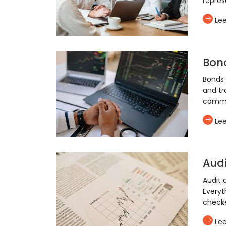
repres
Le
Bon
Bonds
and tr
commo
Le
Aud
Audit 
Everyt
check
Le