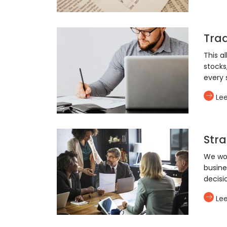
Trad
This a
stocks
every 
Le
Stra
We wor
busine
decisi
Le