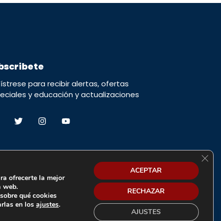
bscribete
ístrese para recibir alertas, ofertas
eciales y educación y actualizaciones
Cerra
ACEPTAR
ra ofrecerte la mejor
a web.
RECHAZAR
sobre qué cookies
arlas en los
ajustes
.
AJUSTES