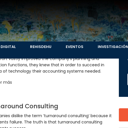
 DIGITAL
REHISDEHU
EVENTOS
INVESTIGACIÓ
ness Unit Strategy
fort vastly improved the company’s planning and
ion functions, they knew that in order to succeed in
ra of technology their accounting systems needed.
er más
naround Consulting
ies dislike the term ‘turnaround consulting’ because it
ents failure. The truth is that turnaround consulting