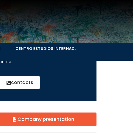
How can we help you?
Contact us at the Consulting WP office
N
CENTRO ESTUDIOS INTERNAC.
nearest to you or submit a business inquiry
online.
contacts
Company presentation