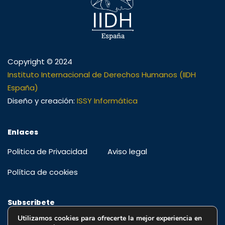
Copyright © 2024
Instituto Internacional de Derechos Humanos (IIDH
España)
Diseño y creación:
ISSY Informática
Enlaces
Politica de Privacidad
Aviso legal
Política de cookies
Subscribete
Utilizamos cookies para ofrecerte la mejor experiencia en
Regístrese para recibir alertas, ofertas especiales y