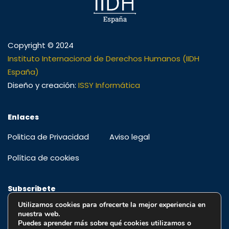
Copyright © 2024
Instituto Internacional de Derechos Humanos (IIDH
España)
Diseño y creación:
ISSY Informática
Enlaces
Politica de Privacidad
Aviso legal
Política de cookies
Subscribete
Utilizamos cookies para ofrecerte la mejor experiencia en
Regístrese para recibir alertas, ofertas especiales y
nuestra web.
educación y actualizaciones
Puedes aprender más sobre qué cookies utilizamos o